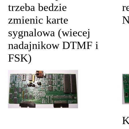
trzeba bedzie
r
zmienic karte
N
sygnalowa (wiecej
nadajnikow DTMF i
FSK)
K