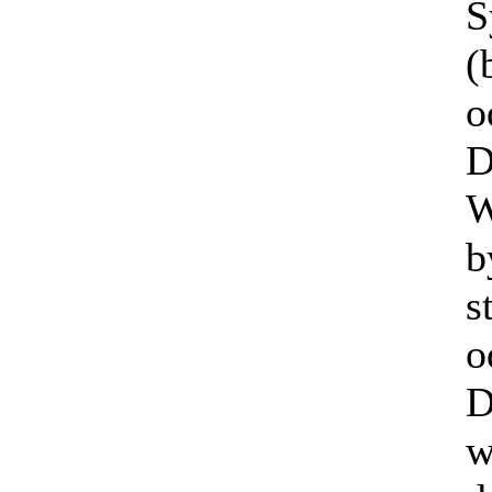
S
(
o
D
W
b
s
o
w