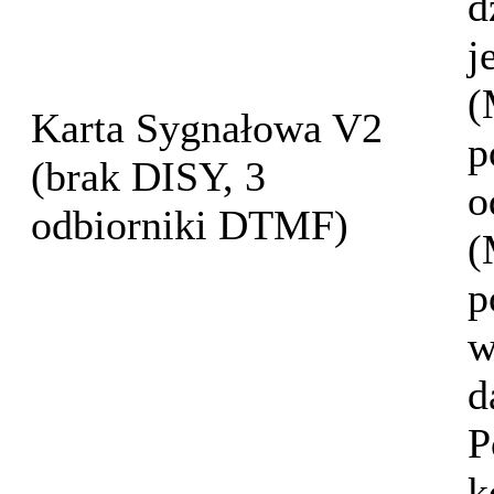
d
j
(
Karta Sygnałowa V2
p
(brak DISY, 3
o
odbiorniki DTMF)
(
p
w
d
P
k