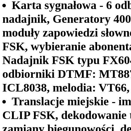
Karta sygnałowa - 6 o
nadajnik, Generatory 400
moduły zapowiedzi słowne
FSK, wybieranie abonent
Nadajnik FSK typu FX60
odbiorniki DTMF: MT8870
ICL8038, melodia: VT66,
Translacje miejskie - 
CLIP FSK, dekodowanie t
zamiany biegunowości, d