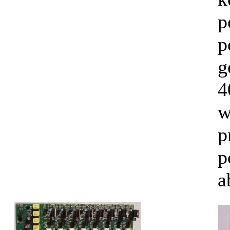
p
p
g
4
w
p
p
a