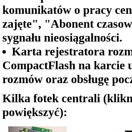
komunikatów o pracy centr
zajęte", "Abonent czasow
sygnału nieosiągalności.
Karta rejestratora roz
CompactFlash na karcie um
rozmów oraz obsługę pocz
Kilka fotek centrali (klik
powiększyć):