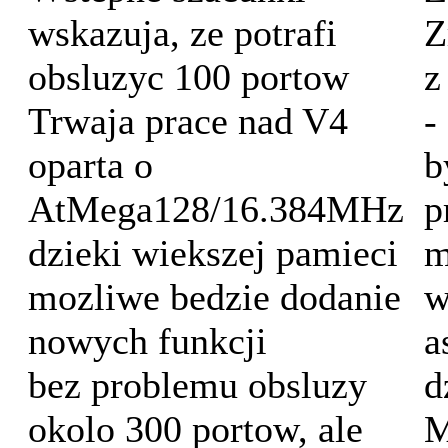
wskazuja, ze potrafi
Z
obsluzyc 100 portow
z
Trwaja prace nad V4
-
oparta o
b
AtMega128/16.384MHz
p
dzieki wiekszej pamieci
m
mozliwe bedzie dodanie
w
nowych funkcji
a
bez problemu obsluzy
d
okolo 300 portow, ale
M