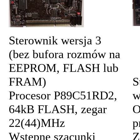
Sterownik wersja 3
(bez bufora rozmów na
EEPROM, FLASH lub
FRAM)
S
Procesor P89C51RD2,
w
64kB FLASH, zegar
O
22(44)MHz
p
Wstepne szacunki
Z