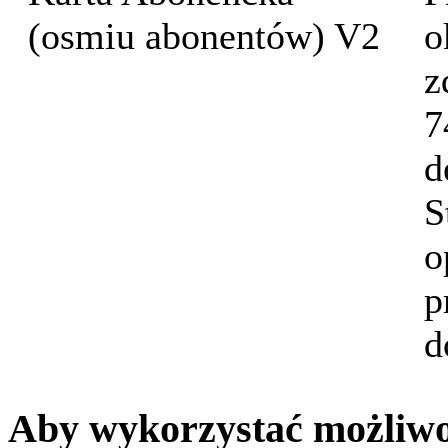
(osmiu abonentów) V2
o
z
7
d
S
o
p
d
Aby wykorzystać możliwoś