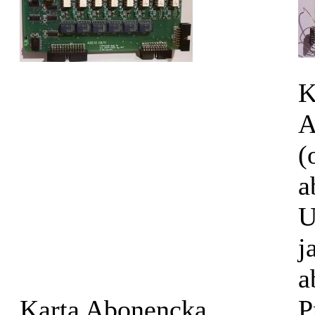
K
A
(
a
U
j
a
Karta Abonencka
P