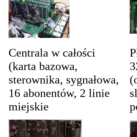
Centrala w całości
P
(karta bazowa,
3
sterownika, sygnałowa,
(
16 abonentów, 2 linie
s
miejskie
p